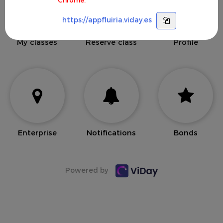
https://appfluiria.viday.es
My classes
Reserve class
Profile
Enterprise
Notifications
Bonds
Powered by